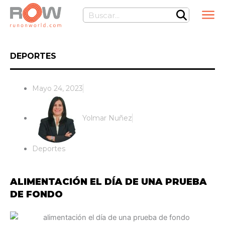
Ir
Buscar
al
contenido
DEPORTES
Mayo 24, 2023
Yolmar Nuñez
Deportes
ALIMENTACIÓN EL DÍA DE UNA PRUEBA
DE FONDO