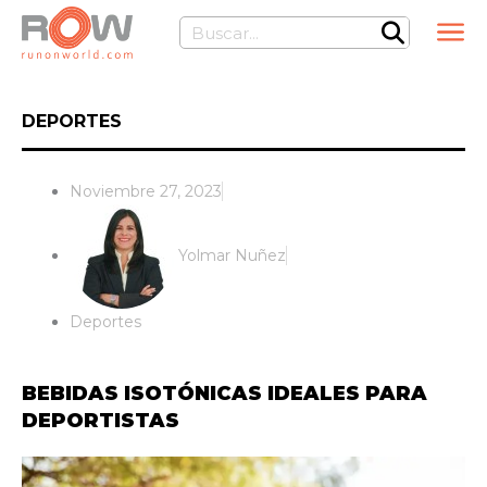
Ir
Buscar
al
contenido
DEPORTES
Noviembre 27, 2023
Yolmar Nuñez
Deportes
BEBIDAS ISOTÓNICAS IDEALES PARA
DEPORTISTAS