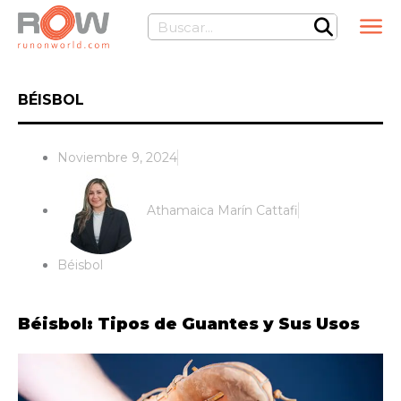
Ir
Buscar
al
contenido
BÉISBOL
Noviembre 9, 2024
Athamaica Marín Cattafi
Béisbol
Béisbol: Tipos de Guantes y Sus Usos