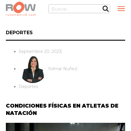
Ir
Buscar
al
contenido
DEPORTES
Septiembre 20, 2023
Yolmar Nuñez
Deportes
CONDICIONES FÍSICAS EN ATLETAS DE
NATACIÓN