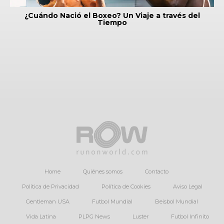
¿Cuándo Nació el Boxeo? Un Viaje a través del
Tiempo
Home
Quiénes somos
Contacto
Política de Privacidad
Política de Cookies
Aviso Legal
Gentleman USA
Futbol Mundial
Beisbol Mundial
Vida Latina
PLPG News
Luster
Futbol Infinito