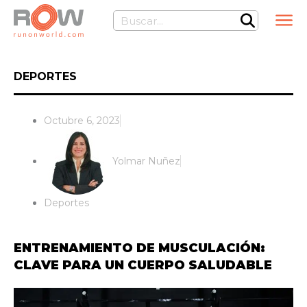
Ir
Buscar
al
contenido
DEPORTES
Octubre 6, 2023
Yolmar Nuñez
Deportes
ENTRENAMIENTO DE MUSCULACIÓN:
CLAVE PARA UN CUERPO SALUDABLE