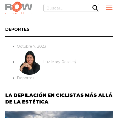
Ir
Buscar
al
contenido
DEPORTES
Octubre 7, 2023
Luz Mary Rosales
Deportes
LA DEPILACIÓN EN CICLISTAS MÁS ALLÁ
DE LA ESTÉTICA