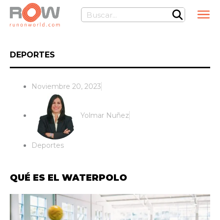
Ir
Buscar
al
contenido
DEPORTES
Noviembre 20, 2023
Yolmar Nuñez
Deportes
QUÉ ES EL WATERPOLO