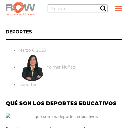
Ir
Buscar
al
contenido
DEPORTES
Marzo 6, 2023
Yolmar Nuñez
Deportes
QUÉ SON LOS DEPORTES EDUCATIVOS